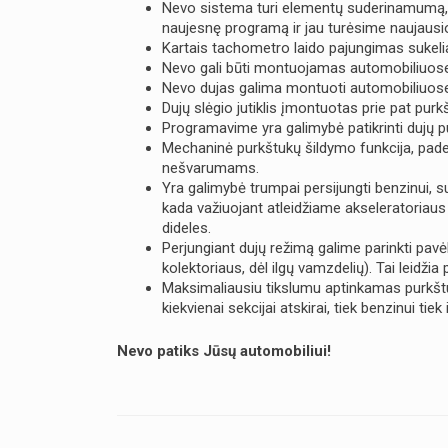
Nevo sistema turi elementų suderinamumą, n
naujesnę programą ir jau turėsime naujausio
Kartais tachometro laido pajungimas sukelia
Nevo gali būti montuojamas automobiliuose 
Nevo dujas galima montuoti automobiliuose 
Dujų slėgio jutiklis įmontuotas prie pat purk
Programavime yra galimybė patikrinti dujų p
Mechaninė purkštukų šildymo funkcija, pade
nešvarumams.
Yra galimybė trumpai persijungti benzinui, s
kada važiuojant atleidžiame akseleratoriau
dideles.
Perjungiant dujų režimą galime parinkti pavė
kolektoriaus, dėl ilgų vamzdelių). Tai leidžia
Maksimaliausiu tikslumu aptinkamas purkšt
kiekvienai sekcijai atskirai, tiek benzinui tiek
Nevo patiks Jūsų automobiliui!