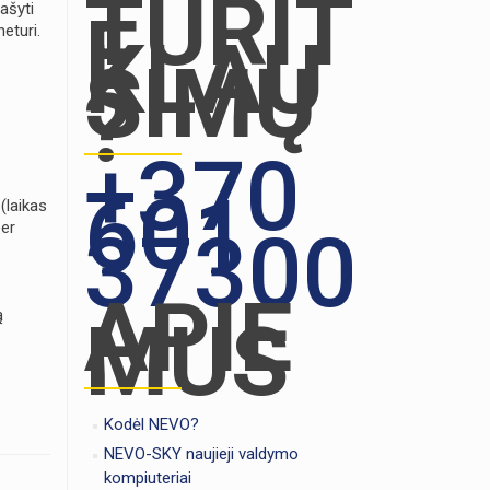
TURIT
ašyti
E
eturi.
KLAU
SIMŲ
?
+370
601
(laikas
per
37300
APIE
ą
MUS
Kodėl NEVO?
NEVO-SKY naujieji valdymo
kompiuteriai