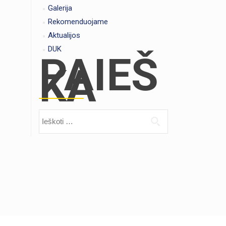
Galerija
Rekomenduojame
Aktualijos
DUK
PAIEŠ
KA
Ieškoti: