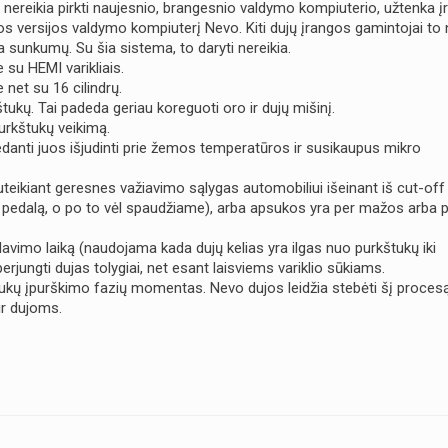
ereikia pirkti naujesnio, brangesnio valdymo kompiuterio, užtenka įr
s versijos valdymo kompiuterį Nevo. Kiti dujų įrangos gamintojai to n
 sunkumų. Su šia sistema, to daryti nereikia.
su HEMI varikliais.
net su 16 cilindrų.
štukų. Tai padeda geriau koreguoti oro ir dujų mišinį.
urkštukų veikimą.
danti juos išjudinti prie žemos temperatūros ir susikaupus mikro
uteikiant geresnes važiavimo sąlygas automobiliui išeinant iš cut-off 
s pedalą, o po to vėl spaudžiame), arba apsukos yra per mažos arba 
lavimo laiką (naudojama kada dujų kelias yra ilgas nuo purkštukų iki
 perjungti dujas tolygiai, net esant laisviems variklio sūkiams.
ukų įpurškimo fazių momentas. Nevo dujos leidžia stebėti šį proces
 ir dujoms.