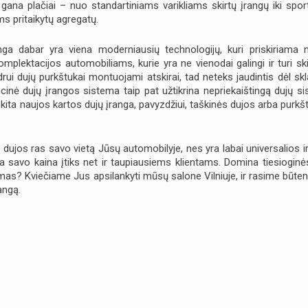
gana plačiai – nuo standartiniams varikliams skirtų įrangų iki spor
 pritaikytų agregatų.
ga dabar yra viena moderniausių technologijų, kuri priskiriama na
 komplektacijos automobiliams, kurie yra ne vienodai galingi ir turi sk
ndrui dujų purkštukai montuojami atskirai, tad neteks jaudintis dėl s
ncinė dujų įrangos sistema taip pat užtikrina nepriekaištingą dujų s
r kita naujos kartos dujų įranga, pavyzdžiui, taškinės dujos arba purkš
os ras savo vietą Jūsų automobilyje, nes yra labai universalios ir 
a savo kaina įtiks net ir taupiausiems klientams. Domina tiesioginė
imas? Kviečiame Jus apsilankyti mūsų salone Vilniuje, ir rasime būte
angą.