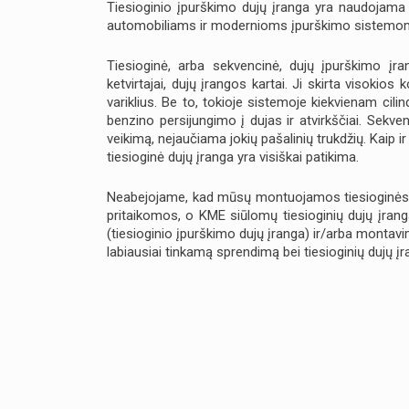
Tiesioginio įpurškimo dujų įranga yra naudojama 
automobiliams ir modernioms įpurškimo sistemoms
Tiesioginė, arba sekvencinė, dujų įpurškimo įran
ketvirtajai, dujų įrangos kartai. Ji skirta visokios
variklius. Be to, tokioje sistemoje kiekvienam cili
benzino persijungimo į dujas ir atvirkščiai. Sekve
veikimą, nejaučiama jokių pašalinių trukdžių. Kaip i
tiesioginė dujų įranga yra visiškai patikima.
Neabejojame, kad mūsų montuojamos tiesioginės duj
pritaikomos, o KME siūlomų tiesioginių dujų įrang
(tiesioginio įpurškimo dujų įranga) ir/arba montav
labiausiai tinkamą sprendimą bei tiesioginių dujų įr