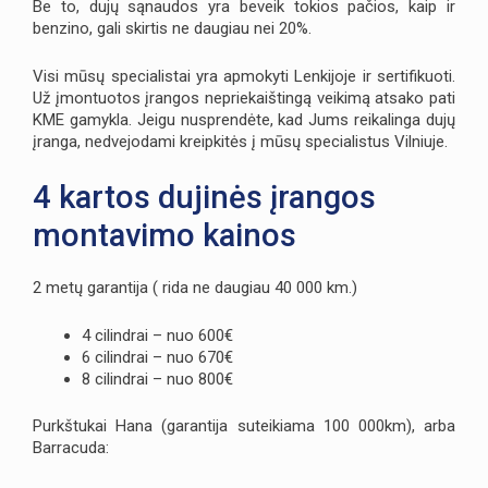
Be to, dujų sąnaudos yra beveik tokios pačios, kaip ir
benzino, gali skirtis ne daugiau nei 20%.
Visi mūsų specialistai yra apmokyti Lenkijoje ir sertifikuoti.
Už įmontuotos įrangos nepriekaištingą veikimą atsako pati
KME gamykla. Jeigu nusprendėte, kad Jums reikalinga dujų
įranga, nedvejodami kreipkitės į mūsų specialistus Vilniuje.
4 kartos dujinės įrangos
montavimo kainos
2 metų garantija ( rida ne daugiau 40 000 km.)
4 cilindrai – nuo 600€
6 cilindrai – nuo 670€
8 cilindrai – nuo 800€
Purkštukai Hana (garantija suteikiama 100 000km), arba
Barracuda: