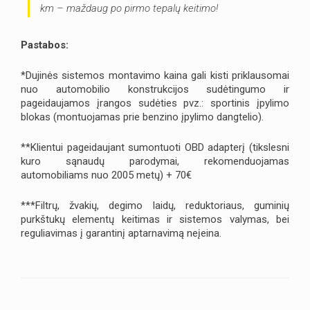
km – maždaug po pirmo tepalų keitimo!
Pastabos:
*Dujinės sistemos montavimo kaina gali kisti priklausomai
nuo automobilio konstrukcijos sudėtingumo ir
pageidaujamos įrangos sudėties pvz.: sportinis įpylimo
blokas (montuojamas prie benzino įpylimo dangtelio).
**Klientui pageidaujant sumontuoti OBD adapterį (tikslesni
kuro sąnaudų parodymai, rekomenduojamas
automobiliams nuo 2005 metų) + 70€
***Filtrų, žvakių, degimo laidų, reduktoriaus, guminių
purkštukų elementų keitimas ir sistemos valymas, bei
reguliavimas į garantinį aptarnavimą neįeina.