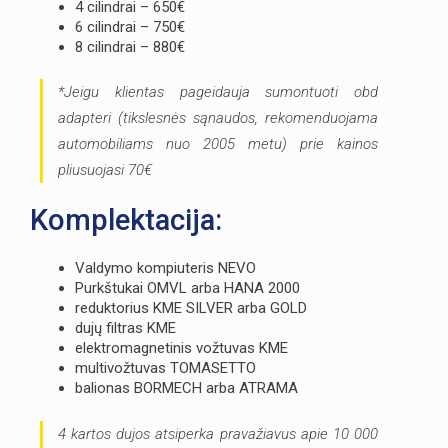
4 cilindrai – 650€
6 cilindrai – 750€
8 cilindrai – 880€
*Jeigu klientas pageidauja sumontuoti obd
adapteri (tikslesnės sąnaudos, rekomenduojama
automobiliams nuo 2005 metu) prie kainos
pliusuojasi 70€
Komplektacija:
Valdymo kompiuteris NEVO
Purkštukai OMVL arba HANA 2000
reduktorius KME SILVER arba GOLD
dujų filtras KME
elektromagnetinis vožtuvas KME
multivožtuvas TOMASETTO
balionas BORMECH arba ATRAMA
4 kartos dujos atsiperka pravažiavus apie 10 000