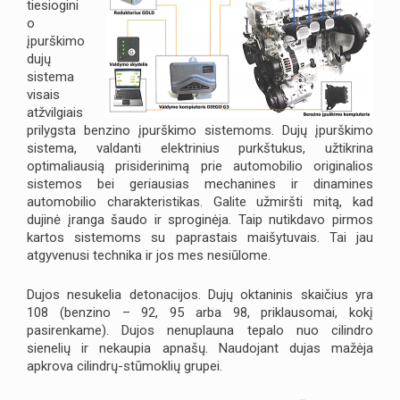
tiesiogini
o
įpurškimo
dujų
sistema
visais
atžvilgiais
prilygsta benzino įpurškimo sistemoms. Dujų įpurškimo
sistema, valdanti elektrinius purkštukus, užtikrina
optimaliausią prisiderinimą prie automobilio originalios
sistemos bei geriausias mechanines ir dinamines
automobilio charakteristikas. Galite užmiršti mitą, kad
dujinė įranga šaudo ir sproginėja. Taip nutikdavo pirmos
kartos sistemoms su paprastais maišytuvais. Tai jau
atgyvenusi technika ir jos mes nesiūlome.
Dujos nesukelia detonacijos. Dujų oktaninis skaičius yra
108 (benzino – 92, 95 arba 98, priklausomai, kokį
pasirenkame). Dujos nenuplauna tepalo nuo cilindro
sienelių ir nekaupia apnašų. Naudojant dujas mažėja
apkrova cilindrų-stūmoklių grupei.