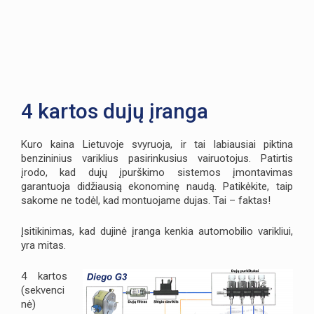
4 kartos dujų įranga
Kuro kaina Lietuvoje svyruoja, ir tai labiausiai piktina
benzininius variklius pasirinkusius vairuotojus. Patirtis
įrodo, kad dujų įpurškimo sistemos įmontavimas
garantuoja didžiausią ekonominę naudą. Patikėkite, taip
sakome ne todėl, kad montuojame dujas. Tai – faktas!
Įsitikinimas, kad dujinė įranga kenkia automobilio varikliui,
yra mitas.
4 kartos
(sekvenci
nė)