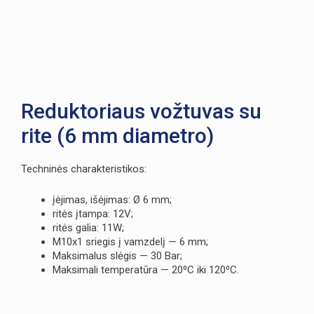
Reduktoriaus vožtuvas su
rite (6 mm diametro)
Techninės charakteristikos:
įėjimas, išėjimas: Ø 6 mm;
ritės įtampa: 12V;
ritės galia: 11W;
M10x1 sriegis į vamzdelį — 6 mm;
Maksimalus slėgis — 30 Bar;
Maksimali temperatūra — 20⁰C iki 120⁰C.