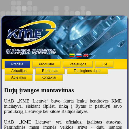
Pradžia
Produktai
Paslaugos
FSI
Aktualijos
Remontas
Tiesioginės dujos
Apie mus
Kontaktai
Dujų įrangos montavimas
UAB „KME Lietuva“ buvo įkurta lenkų bendrovės KME
iniciatyva, siekiant išplėsti rinką į Rytus ir pasiūlyti savo
produkciją Lietuvoje bei kitose Baltijos šalyse.
UAB „KME Lietuva“ yra oficialus, įgaliotas atstovas.
Pagrindinės mūsų įmonės veiklos sritys - dujų įrangos