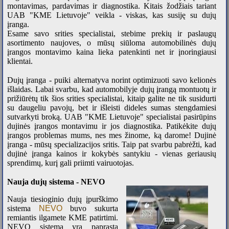
montavimas, pardavimas ir diagnostika. Kitais žodžiais tariant
UAB "KME Lietuvoje" veikla - viskas, kas susiję su dujų
įranga.
Esame savo srities specialistai, stebime prekių ir paslaugų
asortimento naujoves, o mūsų siūloma automobilinės dujų
įrangos montavimo kaina lieka patenkinti net ir įnoringiausi
klientai.
Dujų įranga - puiki alternatyva norint optimizuoti savo kelionės
išlaidas.
Labai svarbu, kad automobilyje dujų įrangą montuotų ir
prižiūrėtų tik šios srities specialistai, kitaip galite ne tik susidurti
su daugeliu pavojų, bet ir išleisti dideles sumas stengdamiesi
sutvarkyti broką.
UAB "KME Lietuvoje" specialistai pasirūpins
dujinės įrangos montavimu ir jos diagnostika.
Patikėkite dujų
įrangos problemas mums, nes mes žinome, ką darome! Dujinė
įranga - mūsų specializacijos sritis. Taip pat svarbu pabrėžti, kad
dujinė įranga kainos ir kokybės santykiu - vienas geriausių
sprendimų, kurį gali priimti vairuotojas.
Nauja dujų sistema - NEVO
Nauja tiesioginio dujų įpurškimo
sistema
NEVO
buvo sukurta
remiantis ilgamete KME patirtimi.
NEVO sistemą yra paprasta