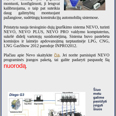
montuoti, konfigūruoti, ji lengvai
kalibruojama, o taip pat suteikia
daug galimybių montuojant
pažangiose, sudėtingų konstrukcijų automobilių sistemose.
Pristatyta nauja tiesioginio dujų įpurškimo sistema NEVO, turinti
NEVO, NEVO PLUS, NEVO PRO valdymo kompiuterius,
sukėlė didelį vartotojų susidomėjimą. Sistema buvo pastebėta
komisijos ir laimėjo apdovanojimą tarptautinėje LPG, CNG,
LNG GasShow 2012 parodoje INPRO2012.
Plačiau apie Nevo skaitykite
čia
. Jei norite parsisiųsti NEVO
programinės įrangos paketą, tai galite padaryti paspaudę šią
nuorodą
.
Šiuo
metu
galime
pasiūlyti
įsigyti
šiuos