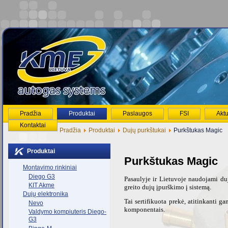
Pradžia
Produktai
Paslaugos
FSI
Aktu
Kontaktai
Pradžia
Produktai
Dujų purkštukai
Purkštukas Magic
Produktai
Purkštukas Magic
Montavimo rinkiniai
Diego G3
Pasaulyje ir Lietuvoje nau
dojami du
KIT Akme
greito dujų įpurškimo į sistemą.
Dujų elektronika
Tai sertifikuota prekė, atitinkanti g
Nevo
komponentais.
Valdymo kompiuteris Diego-
G3