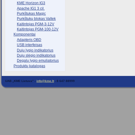
KME Horizon IG3
Apache IG1 3 cil.
Purkštukas Magic
Purkštukų blokas Valtek
Kaitintojas PGM-3-12V
Kaitintojas PGM-100-12V
Komponentai
Adapteris OBD
USB interfeisas
Dujų lygio indikatorius
Dujų slėgio indikatorius
Degalų lygio emuliatorius
Produktų katalogas
UAB „KME Lietuva“ -
info@kme.lt
- 8 647 88999