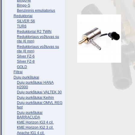
Bingo-M
Bingo-S
Benzininis emuliatorius
Reduktoriai
SILVER S6
TUR6
Reduktoriai R2 TWIN
Reduktoriaus vožtuvas su
rite (6 mm)
Reduktoriaus vožtuvas su
rite (8 mm)
Silver FZ-6
Silver FZ-8
GOLD
Filtrai
Dujų purkštukai
Dujų purkštukai HANA
H2000
Dujų purkštukai VALTEK 30
Dujų purkštukai Keihin
Dujų purkštukai OMVL REG
fast
Dujų purkštukai
BARRACUDA
KME Horizon IG3 4 cil.
KME Horizon IG2 3 cil.
Apache IG1 4 cil.