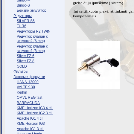
Bingo-M
greito dujų įpurškimo į sistemą.
Bingo-S
Бензин эмулятор
Tai sertifikuota prekė, atitinkanti g
Редукторы
komponentais.
SILVER S6
TUR6
Редукторы R2 TWIN
Редуктор клапан с
катушкой (6 mm)
Редуктор клапан с
катушкой (8 mm)
Silver FZ-6
Silver FZ-8
GOLD
Фильтры
Газовые форсунки
HANA H2000
VALTEK 30
Keihin
OMVL REG fast
BARRACUDA
KME Horizon IG3 4 cil.
KME Horizon IG2 3 cil.
Apache IG1 4 cil.
KME Horizon IG3
Apache IG1 3 cil.
Насадка Magic