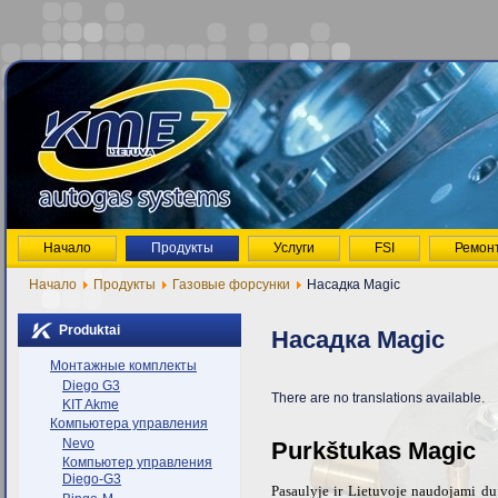
Начало
Продукты
Услуги
FSI
Ремон
Начало
Продукты
Газовые форсунки
Насадка Magic
Produktai
Насадка Magic
Монтажные комплекты
Diego G3
There are no translations available.
KIT Akme
Компьютера управления
Nevo
Purkštukas Magic
Компьютер управления
Diego-G3
Pasaulyje ir Lietuvoje nau
dojami du