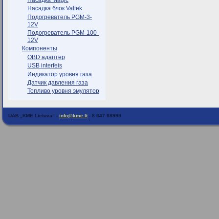
Насадка блок Valtek
Подогреватель PGM-3-
12V
Подогреватель PGM-100-
12V
Компоненты
OBD адаптер
USB interfeis
Индикатор уровня газа
Датчик давления газа
Топливо уровня эмулятор
UAB „KME Lietuva“ -
info@kme.lt
- 8 647 88999