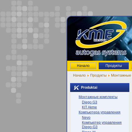
Начало
Продукты
Начало
Продукты
Монтажные 
Produktai
Монтажные комплекты
Diego G3
KIT Akme
Компьютера управления
Nevo
Компьютер управления
Diego-G3