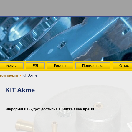
Услуги
FSI
Ремонт
Прямая газа
О нас
комплекты
KIT Akme
KIT Akme_
Информация будет доступна в ближайшее время.