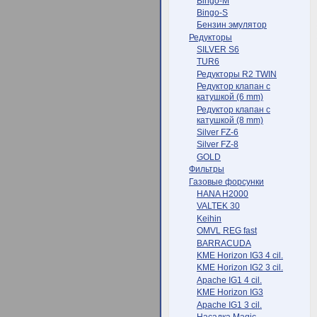
Bingo-M
Bingo-S
Бензин эмулятор
Редукторы
SILVER S6
TUR6
Редукторы R2 TWIN
Редуктор клапан с
катушкой (6 mm)
Редуктор клапан с
катушкой (8 mm)
Silver FZ-6
Silver FZ-8
GOLD
Фильтры
Газовые форсунки
HANA H2000
VALTEK 30
Keihin
OMVL REG fast
BARRACUDA
KME Horizon IG3 4 cil.
KME Horizon IG2 3 cil.
Apache IG1 4 cil.
KME Horizon IG3
Apache IG1 3 cil.
Насадка Magic