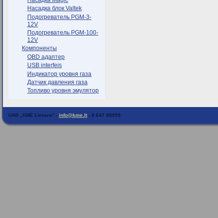
Насадка блок Valtek
Подогреватель PGM-3-
12V
Подогреватель PGM-100-
12V
Компоненты
OBD адаптер
USB interfeis
Индикатор уровня газа
Датчик давления газа
Топливо уровня эмулятор
UAB „KME Lietuva“ -
info@kme.lt
- 8 647 88999