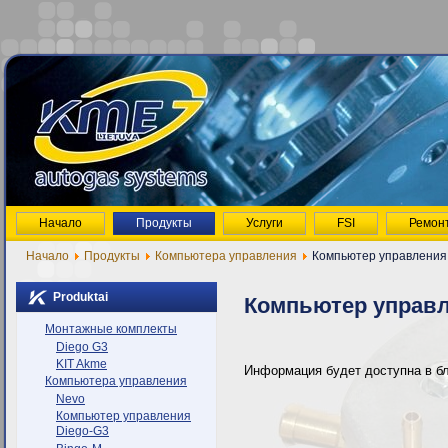
Начало
Продукты
Услуги
FSI
Ремон
Начало
Продукты
Компьютера управления
Компьютер управления
Produktai
Компьютер управл
Монтажные комплекты
Diego G3
KIT Akme
Информация будет доступна в б
Компьютера управления
Nevo
Компьютер управления
Diego-G3