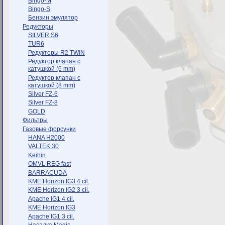
Bingo-M
Bingo-S
Бензин эмулятор
Редукторы
SILVER S6
TUR6
Редукторы R2 TWIN
Редуктор клапан с
катушкой (6 mm)
Редуктор клапан с
катушкой (8 mm)
Silver FZ-6
Silver FZ-8
GOLD
Фильтры
Газовые форсунки
HANA H2000
VALTEK 30
Keihin
OMVL REG fast
BARRACUDA
KME Horizon IG3 4 cil.
KME Horizon IG2 3 cil.
Apache IG1 4 cil.
KME Horizon IG3
Apache IG1 3 cil.
Насадка Magic