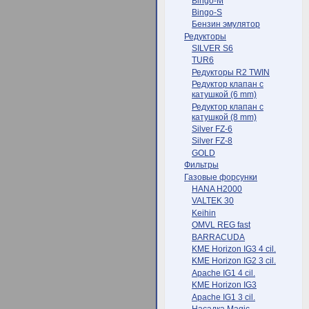
Bingo-M
Bingo-S
Бензин эмулятор
Редукторы
SILVER S6
TUR6
Редукторы R2 TWIN
Редуктор клапан с
катушкой (6 mm)
Редуктор клапан с
катушкой (8 mm)
Silver FZ-6
Silver FZ-8
GOLD
Фильтры
Газовые форсунки
HANA H2000
VALTEK 30
Keihin
OMVL REG fast
BARRACUDA
KME Horizon IG3 4 cil.
KME Horizon IG2 3 cil.
Apache IG1 4 cil.
KME Horizon IG3
Apache IG1 3 cil.
Насадка Magic