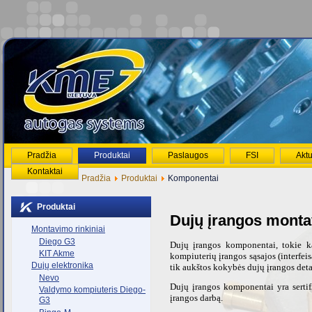
Pradžia
Produktai
Paslaugos
FSI
Aktu
Kontaktai
Pradžia
Produktai
Komponentai
Produktai
Dujų įrangos mont
Montavimo rinkiniai
Diego G3
Dujų įrangos komponentai, tokie kai
KIT Akme
kompiuterių įrangos sąsajos (interfei
Dujų elektronika
tik aukštos kokybės dujų įrangos deta
Nevo
Dujų įrangos komponentai yra sertifi
Valdymo kompiuteris Diego-
įrangos darbą.
G3