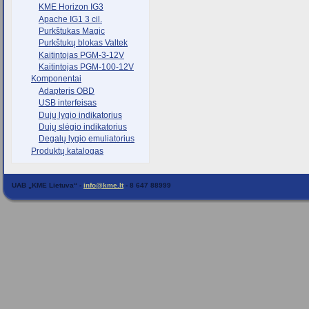
KME Horizon IG3
Apache IG1 3 cil.
Purkštukas Magic
Purkštukų blokas Valtek
Kaitintojas PGM-3-12V
Kaitintojas PGM-100-12V
Komponentai
Adapteris OBD
USB interfeisas
Dujų lygio indikatorius
Dujų slėgio indikatorius
Degalų lygio emuliatorius
Produktų katalogas
UAB „KME Lietuva“ -
info@kme.lt
- 8 647 88999