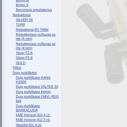
Bingo-M
Bingo-S
Benzininis emuliatorius
Reduktoriai
SILVER S6
TUR6
Reduktoriai R2 TWIN
Reduktoriaus vožtuvas su
rite (6 mm)
Reduktoriaus vožtuvas su
rite (8 mm)
Silver FZ-6
Silver FZ-8
GOLD
Filtrai
Dujų purkštukai
Dujų purkštukai HANA
H2000
Dujų purkštukai VALTEK 30
Dujų purkštukai Keihin
Dujų purkštukai OMVL REG
fast
Dujų purkštukai
BARRACUDA
KME Horizon IG3 4 cil.
KME Horizon IG2 3 cil.
Apache IG1 4 cil.