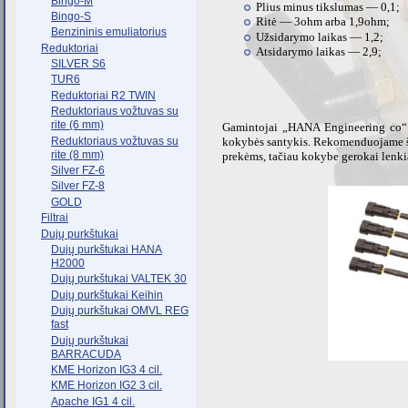
Bingo-M
Plius minus tikslumas — 0,1;
Bingo-S
Ritė — 3ohm arba 1,9ohm;
Benzininis emuliatorius
Užsidarymo laikas — 1,2;
Reduktoriai
Atsidarymo laikas — 2,9;
SILVER S6
TUR6
Reduktoriai R2 TWIN
Reduktoriaus vožtuvas su
rite (6 mm)
Gamintojai „HANA Engineering co“ s
Reduktoriaus vožtuvas su
kokybės santykis. Rekomenduojame šį
rite (8 mm)
prekėms, tačiau kokybe gerokai lenki
Silver FZ-6
Silver FZ-8
GOLD
Filtrai
Dujų purkštukai
Dujų purkštukai HANA
H2000
Dujų purkštukai VALTEK 30
Dujų purkštukai Keihin
Dujų purkštukai OMVL REG
fast
Dujų purkštukai
BARRACUDA
KME Horizon IG3 4 cil.
KME Horizon IG2 3 cil.
Apache IG1 4 cil.