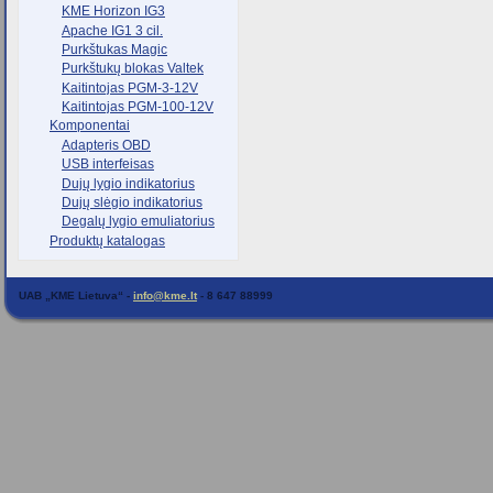
KME Horizon IG3
Apache IG1 3 cil.
Purkštukas Magic
Purkštukų blokas Valtek
Kaitintojas PGM-3-12V
Kaitintojas PGM-100-12V
Komponentai
Adapteris OBD
USB interfeisas
Dujų lygio indikatorius
Dujų slėgio indikatorius
Degalų lygio emuliatorius
Produktų katalogas
UAB „KME Lietuva“ -
info@kme.lt
- 8 647 88999