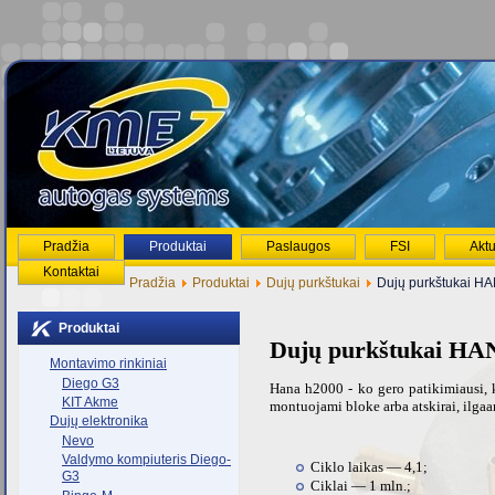
Pradžia
Produktai
Paslaugos
FSI
Aktu
Kontaktai
Pradžia
Produktai
Dujų purkštukai
Dujų purkštukai H
Produktai
Dujų purkštukai HA
Montavimo rinkiniai
Diego G3
Hana h2000 - ko gero patikimiausi, k
KIT Akme
montuojami bloke arba atskirai, ilga
Dujų elektronika
Nevo
Valdymo kompiuteris Diego-
Ciklo laikas — 4,1;
G3
Ciklai — 1 mln.;