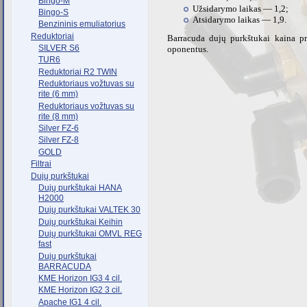
Bingo-M
Užsidarymo laikas — 1,2;
Bingo-S
Atsidarymo laikas — 1,9.
Benzininis emuliatorius
Reduktoriai
Barracuda dujų purkštukai kaina pr
SILVER S6
oponentus.
TUR6
Reduktoriai R2 TWIN
Reduktoriaus vožtuvas su
rite (6 mm)
Reduktoriaus vožtuvas su
rite (8 mm)
Silver FZ-6
Silver FZ-8
GOLD
Filtrai
Dujų purkštukai
Dujų purkštukai HANA
H2000
Dujų purkštukai VALTEK 30
Dujų purkštukai Keihin
Dujų purkštukai OMVL REG
fast
Dujų purkštukai
BARRACUDA
KME Horizon IG3 4 cil.
KME Horizon IG2 3 cil.
Apache IG1 4 cil.