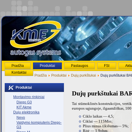
Pradžia
Produktai
Paslaugos
FSI
Aktu
Kontaktai
Pradžia
Produktai
Dujų purkštukai
Dujų purkštukai 
Produktai
Dujų purkštukai 
Montavimo rinkiniai
Diego G3
Tai stūmoklinės konstrukcijos, verti
KIT Akme
europos sąjungoje, ilgaamžiškas, 100
Dujų elektronika
Ciklo laikas — 4,5;
Nevo
Ciklai — 115Mio;
Valdymo kompiuteris Diego-
Plius minus tikslumas— 5%;
G3
Ritė — 1,9ohm;