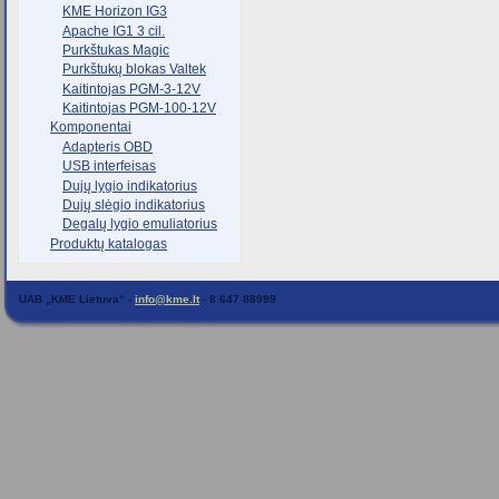
KME Horizon IG3
Apache IG1 3 cil.
Purkštukas Magic
Purkštukų blokas Valtek
Kaitintojas PGM-3-12V
Kaitintojas PGM-100-12V
Komponentai
Adapteris OBD
USB interfeisas
Dujų lygio indikatorius
Dujų slėgio indikatorius
Degalų lygio emuliatorius
Produktų katalogas
UAB „KME Lietuva“ -
info@kme.lt
- 8 647 88999