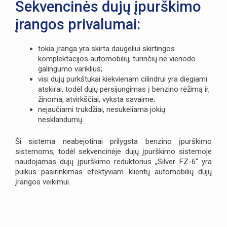
Sekvencinės dujų įpurškimo
įrangos privalumai:
tokia įranga yra skirta daugeliui skirtingos
komplektacijos automobilių, turinčių ne vienodo
galingumo variklius;
visi dujų purkštukai kiekvienam cilindrui yra diegiami
atskirai, todėl dujų persijungimas į benzino rėžimą ir,
žinoma, atvirkščiai, vyksta savaime;
nejaučiami trukdžiai, nesukeliama jokių
nesklandumų.
Ši sistema neabejotinai prilygsta benzino įpurškimo
sistemoms, todėl sekvencinėje dujų įpurškimo sistemoje
naudojamas dujų įpurškimo reduktorius „Silver FZ-6“ yra
puikus pasirinkimas efektyviam klientų automobilių dujų
įrangos veikimui.