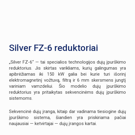
Silver FZ-6 reduktoriai
„Silver FZ-6“ — tai specialios technologijos dujų įpurškimo
reduktorius. Jis skirtas varikliams, kurių galingumas yra
apibrėžiamas iki 150 kW galia bei kurie turi išorinį
elektromagnetinį vožtuvą, filtrą ir 6 mm skersmens jungtį
variniam vamzdeliui. Šio modelio dujų įpurškimo
reduktorius yra pritaikytas sekvencinėms dujų įpurškimo
sistemoms.
Sekvencinė dujų įranga, kitaip dar vadinama tiesiogine dujų
įpurškimo sistema, šiandien yra priskiriama pačiai
naujausiai — ketvirtajai — dujų įrangos kartai.