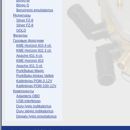
Bingo-M
Bingo-S
Benzininis emuliatorius
Редукторы
Silver FZ-6
Silver FZ-8
GOLD
Фильтры
Газовые форсунки
KME Horizon IG3 4 cil.
KME Horizon IG2 3 cil.
Apache IG1 4 cil.
KME Horizon IG3
Apache IG1 3 cil.
Purkštukas Magic
Purkštukų blokas Valtek
Kaitintojas PGM-3-12V
Kaitintojas PGM-100-12V
Компоненты
Adapteris OBD
USB interfeisas
Dujų lygio indikatorius
Dujų slėgio indikatorius
Degalų lygio emuliatorius