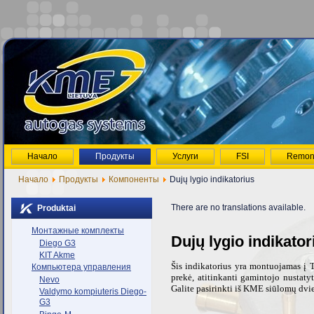
Начало
Продукты
Услуги
FSI
Remon
Начало
Продукты
Компоненты
Dujų lygio indikatorius
There are no translations available.
Produktai
Монтажные комплекты
Dujų lygio indikat
Diego G3
KIT Akme
Šis indikatorius yra montuojamas į 
Компьютера управления
prekė, atitinkanti gamintojo nustaty
Nevo
Galite pasirinkti iš KME siūlomų dvi
Valdymo kompiuteris Diego-
G3