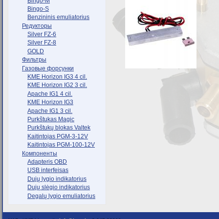
Bingo-M
Bingo-S
Benzininis emuliatorius
Редукторы
Silver FZ-6
Silver FZ-8
GOLD
Фильтры
Газовые форсунки
KME Horizon IG3 4 cil.
KME Horizon IG2 3 cil.
Apache IG1 4 cil.
KME Horizon IG3
Apache IG1 3 cil.
Purkštukas Magic
Purkštukų blokas Valtek
Kaitintojas PGM-3-12V
Kaitintojas PGM-100-12V
Компоненты
Adapteris OBD
USB interfeisas
Dujų lygio indikatorius
Dujų slėgio indikatorius
Degalų lygio emuliatorius