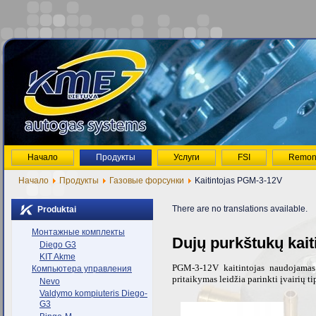
Начало
Продукты
Услуги
FSI
Remon
Начало
Продукты
Газовые форсунки
Kaitintojas PGM-3-12V
There are no translations available.
Produktai
Монтажные комплекты
Dujų purkštukų kai
Diego G3
KIT Akme
PGM-3-12V kaitintojas naudojamas 
Компьютера управления
pritaikymas leidžia parinkti įvairių 
Nevo
Valdymo kompiuteris Diego-
G3