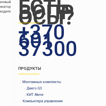
ЕСТЬ
иновый
ВОПР
икатор
ОСЫ?
аводите
+370
601
37300
ПРОДУКТЫ
Монтажные комплекты
Диего G3
КИТ Akme
Компьютера управления