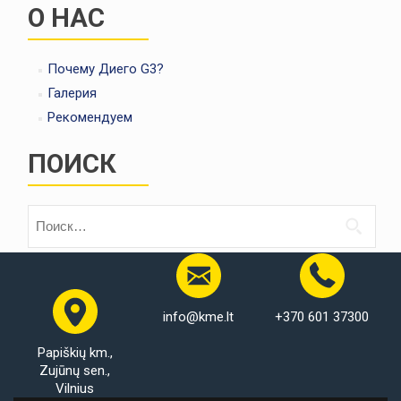
О НАС
Почему Диего G3?
Галерия
Pекомендуем
ПОИСК
Найти:
info@kme.lt
+370 601 37300
Papiškių km.,
Zujūnų sen.,
Vilnius